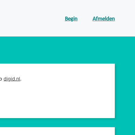
Begin
Afmelden
op
digid.nl
.