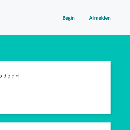
Begin
Afmelden
op
digid.nl
.